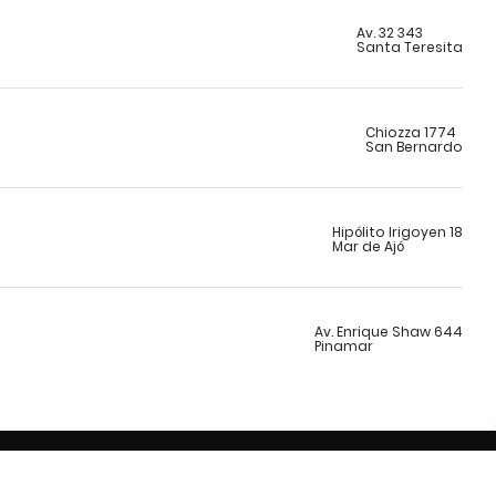
Av. 32 343
Santa Teresita
Chiozza 1774
San Bernardo
Hipólito Irigoyen 18
Mar de Ajó
Av. Enrique Shaw 644
Pinamar