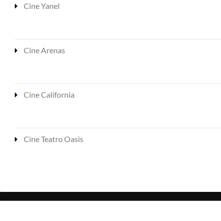
Cine Yanel
Cine Arenas
Cine California
Cine Teatro Oasis
CinesLaCosta.com.ar - Exhibidora A